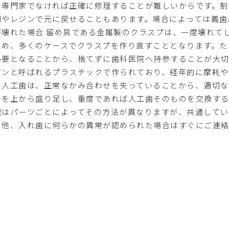
な専門家でなければ正確に修理することが難しいからです。割
剤やレジンで元に戻せることもあります。場合によっては義歯
が壊れた場合 留め具である金属製のクラスプは、一度壊れて
ため、多くのケースでクラスプを作り直すこととなります。た
必要となることから、捨てずに歯科医院へ持参することが大切
ジンと呼ばれるプラスチックで作られており、経年的に摩耗や
た人工歯は、正常なかみ合わせを失っていることから、適切な
ンを上から盛り足し、重度であれば人工歯そのものを交換する
理はパーツごとによってその方法が異なりますが、共通してい
の他、入れ歯に何らかの異常が認められた場合はすぐにご連