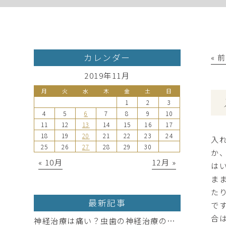
カレンダー
« 
2019年11月
月
火
水
木
金
土
日
1
2
3
4
5
6
7
8
9
10
11
12
13
14
15
16
17
18
19
20
21
22
23
24
入
25
26
27
28
29
30
か
« 10月
12月 »
は
ま
た
最新記事
で
合
神経治療は痛い？虫歯の神経治療の実態と痛み軽減法