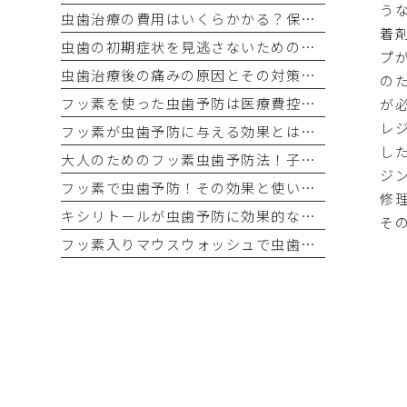
う
虫歯治療の費用はいくらかかる？保険適用と自費治療の違い
着
虫歯の初期症状を見逃さないためのチェックポイント
プ
虫歯治療後の痛みの原因とその対策方法を解説
の
フッ素を使った虫歯予防は医療費控除の対象になる？最新情報をチェック！
が
レ
フッ素が虫歯予防に与える効果とは？科学的根拠を解説！
し
大人のためのフッ素虫歯予防法！子ども用と何が違う？
ジ
フッ素で虫歯予防！その効果と使い方の完全ガイド
修
キシリトールが虫歯予防に効果的な理由とは？科学的な根拠を徹底解説！
そ
フッ素入りマウスウォッシュで虫歯予防！選び方と使い方を解説