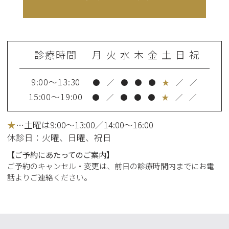
診療時間
月
火
水
木
金
土
日
祝
9:00～13:30
●
／
●
●
●
★
／
／
15:00～19:00
●
／
●
●
●
★
／
／
★
…土曜は9:00～13:00／14:00～16:00
休診日：火曜
、日曜、祝日
【ご予約にあたってのご案内】
ご予約のキャンセル・変更は、前日の診療時間内までにお電
話よりご連絡ください。