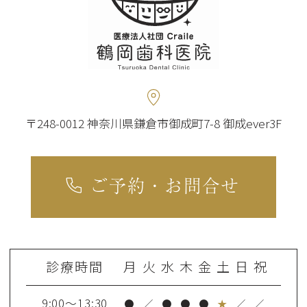
〒248-0012 神奈川県鎌倉市御成町7-8 御成ever3F
ご予約・お問合せ
診療時間
月
火
水
木
金
土
日
祝
9:00～13:30
●
／
●
●
●
★
／
／