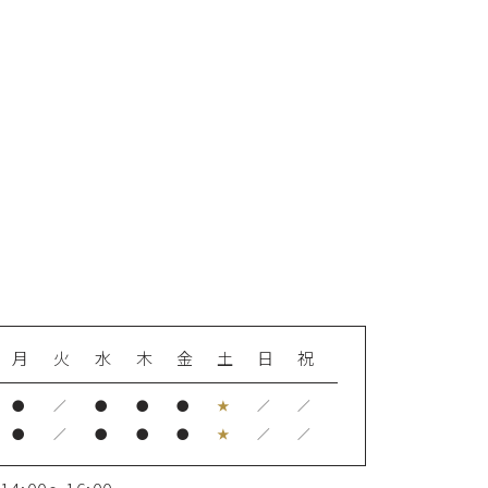
月
火
水
木
金
土
日
祝
●
／
●
●
●
★
／
／
●
／
●
●
●
★
／
／