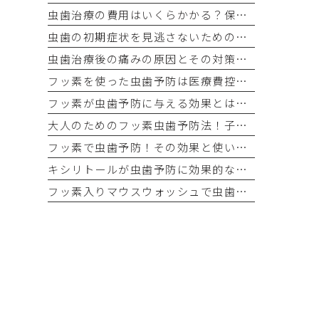
虫歯治療の費用はいくらかかる？保険適用と自費治療の違い
虫歯の初期症状を見逃さないためのチェックポイント
虫歯治療後の痛みの原因とその対策方法を解説
フッ素を使った虫歯予防は医療費控除の対象になる？最新情報をチェック！
フッ素が虫歯予防に与える効果とは？科学的根拠を解説！
大人のためのフッ素虫歯予防法！子ども用と何が違う？
フッ素で虫歯予防！その効果と使い方の完全ガイド
キシリトールが虫歯予防に効果的な理由とは？科学的な根拠を徹底解説！
フッ素入りマウスウォッシュで虫歯予防！選び方と使い方を解説