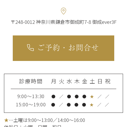
〒248-0012 神奈川県鎌倉市御成町7-8 御成ever3F
ご予約・お問合せ
診療時間
月
火
水
木
金
土
日
祝
9:00～13:30
●
／
●
●
●
★
／
／
15:00～19:00
●
／
●
●
●
★
／
／
★
…土曜は9:00～13:00／14:00～16:00