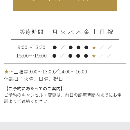
診療時間
月
火
水
木
金
土
日
祝
9:00～13:30
●
／
●
●
●
★
／
／
15:00～19:00
●
／
●
●
●
★
／
／
★
…土曜は9:00～13:00／14:00～16:00
休診日：火曜
、日曜、祝日
【ご予約にあたってのご案内】
ご予約のキャンセル・変更は、前日の診療時間内までにお電
話よりご連絡ください。