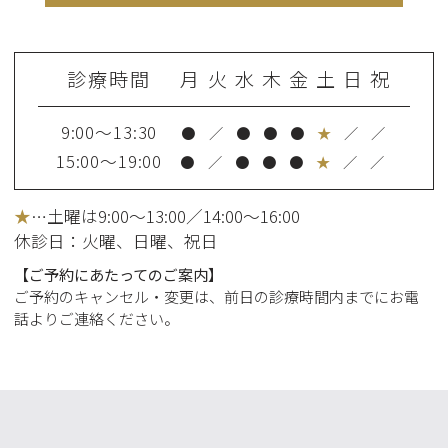
診療時間
月
火
水
木
金
土
日
祝
9:00～13:30
●
／
●
●
●
★
／
／
15:00～19:00
●
／
●
●
●
★
／
／
★
…土曜は9:00～13:00／14:00～16:00
休診日：火曜
、日曜、祝日
【ご予約にあたってのご案内】
ご予約のキャンセル・変更は、前日の診療時間内までにお電
話よりご連絡ください。