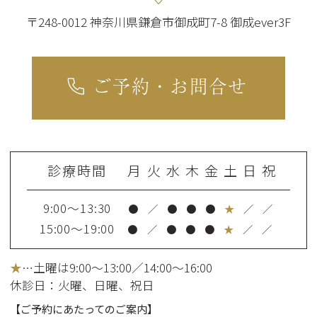
〒248-0012 神奈川県鎌倉市御成町7-8 御成ever3F
ご予約・お問合せ
診療時間
月
火
水
木
金
土
日
祝
9:00～13:30
●
／
●
●
●
★
／
／
15:00～19:00
●
／
●
●
●
★
／
／
★
…土曜は9:00～13:00／14:00～16:00
休診日：火曜
、日曜、祝日
【ご予約にあたってのご案内】