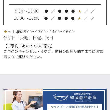
9:00～13:30
●
／
●
●
●
★
／
／
15:00～19:00
●
／
●
●
●
★
／
／
★
…土曜は9:00～13:00／14:00～16:00
休診日：火曜
、日曜、祝日
【ご予約にあたってのご案内】
ご予約のキャンセル・変更は、前日の診療時間内までにお電
話よりご連絡ください。