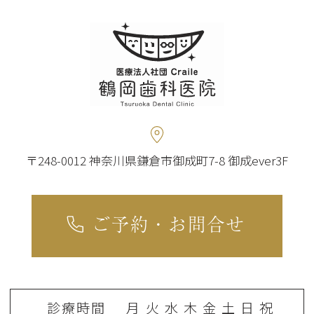
〒248-0012 神奈川県鎌倉市御成町7-8 御成ever3F
ご予約・お問合せ
診療時間
月
火
水
木
金
土
日
祝