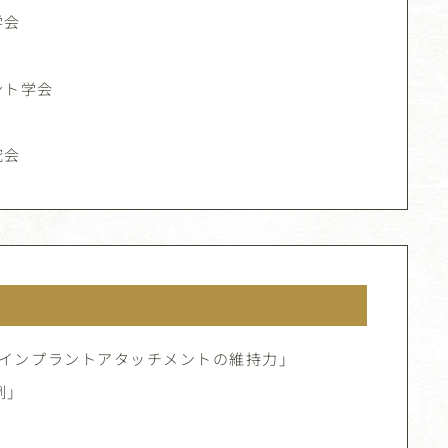
学会
ント学会
究会
ニインプラントアタッチメントの維持力」
例」