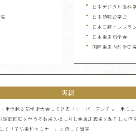
日本デジタル歯科
日本顎咬合学会
入局
日本口腔インプラ
日本歯周病学会
国際歯周内科学研
実績
東・甲信越支部学術大会にて発表「オーバーデンチャー用ミ
「前頭面回転を伴う多数歯欠損に対し金属床義歯を製作した症
にて「予防歯科セミナー」と題して講演